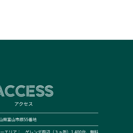
ACCESS
アクセス
 富山県富山市原55番地
ーエリア： ゲレンデ周辺（３ヵ所）1,400台、無料